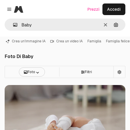
Magnific
Prezzi
Accedi
Close menu
Cancella
Cerca 
Crea un'immagine IA
Crea un video IA
Famiglia
Famiglia felice
Foto Di Baby
Foto
Filtri