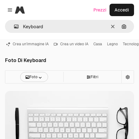
Magnific
Prezzi
Accedi
Close menu
Cancella
Cerca 
Crea un'immagine IA
Crea un video IA
Casa
Legno
Tecnolog
Foto Di Keyboard
Foto
Filtri