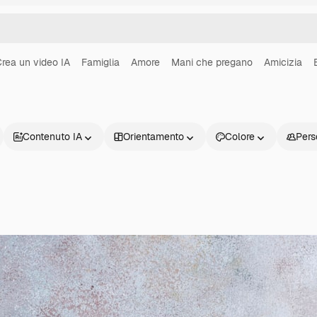
rea un video IA
Famiglia
Amore
Mani che pregano
Amicizia
Contenuto IA
Orientamento
Colore
Pers
Prodotti
Inizia