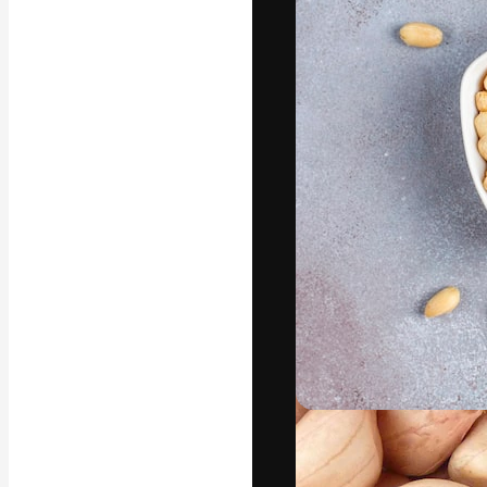
La piattaforma c
migliori lavori. 
creativi, impres
Italiano
Copyright © 2010