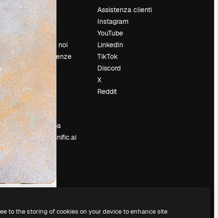
Prezzi
Assistenza clienti
Chi siamo
Instagram
Recensioni
YouTube
Lavora con noi
LinkedIn
Cerca tendenze
TikTok
Blog
Discord
Eventi
X
Slidesgo
Reddit
e
Vendi i tuoi
contenuti
Sala stampa
Cerchi magnific.ai
ree to the storing of cookies on your device to enhance site