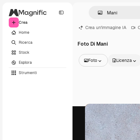
Crea
Crea un'immagine IA
C
Home
Ricerca
Foto Di Mani
Stock
Foto
Licenza
Esplora
Tutte le immagini
Strumenti
Vettori
Illustrazioni
Foto
PSD
Modelli
Mockup
Video
Clip video
Motion graphic
Modelli di video
Icone
Modelli 3D
Font