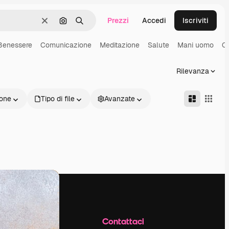
Prezzi
Accedi
Iscriviti
Cancella
Cerca per immagine
Ricerca
Benessere
Comunicazione
Meditazione
Salute
Mani uomo
Co
Rilevanza
one
Tipo di file
Avanzate
Azienda
Contattaci