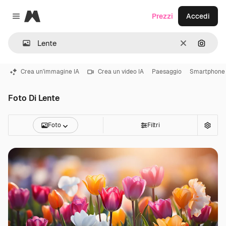
Magnific
Prezzi
Accedi
Close menu
Cancella
Cerca 
Crea un'immagine IA
Crea un video IA
Paesaggio
Smartphone
Foto Di Lente
Foto
Filtri