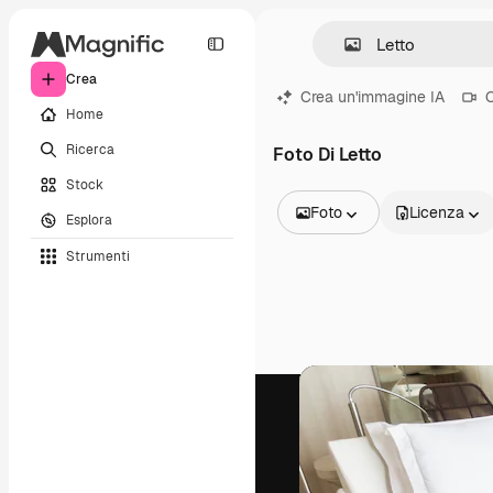
Crea
Crea un'immagine IA
C
Home
Ricerca
Foto Di Letto
Stock
Foto
Licenza
Esplora
Tutte le immagini
Strumenti
Vettori
Illustrazioni
Foto
PSD
Modelli
Mockup
Video
Clip video
Motion graphic
Modelli di video
Icone
Modelli 3D
Font