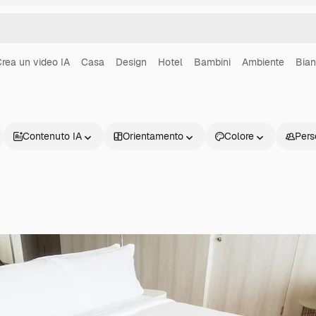
rea un video IA
Casa
Design
Hotel
Bambini
Ambiente
Bian
Contenuto IA
Orientamento
Colore
Pers
Prodotti
Inizia