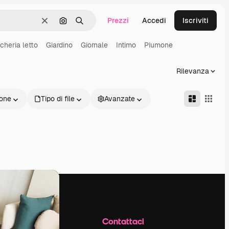
Prezzi
Accedi
Iscriviti
Cancella
Cerca per immagine
Ricerca
cheria letto
Giardino
Giornale
Intimo
Piumone
Rilevanza
one
Tipo di file
Avanzate
Azienda
Contattaci