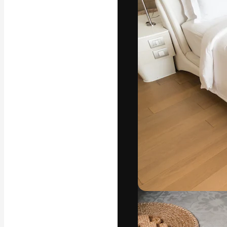
La piattaforma c
migliori lavori. 
creativi, impres
Italiano
Copyright © 2010