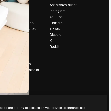
Prezzi
Assistenza clienti
Chi siamo
Instagram
Recensioni
YouTube
Lavora con noi
LinkedIn
Cerca tendenze
TikTok
Blog
Discord
Eventi
X
Slidesgo
Reddit
e
Vendi i tuoi
contenuti
Sala stampa
Cerchi magnific.ai
ree to the storing of cookies on your device to enhance site