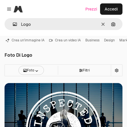
Magnific
Prezzi
Accedi
Close menu
Cancella
Cerca 
Crea un'immagine IA
Crea un video IA
Business
Design
Mark
Foto Di Logo
Foto
Filtri