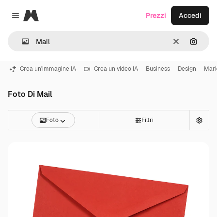
Magnific
Prezzi
Accedi
Close menu
Cancella
Cerca 
Crea un'immagine IA
Crea un video IA
Business
Design
Mark
Foto Di Mail
Foto
Filtri