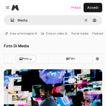
Magnific
Prezzi
Accedi
Close menu
Cancella
Cerca 
Crea un'immagine IA
Crea un video IA
Social media
Podcast
Foto Di Media
Foto
Filtri