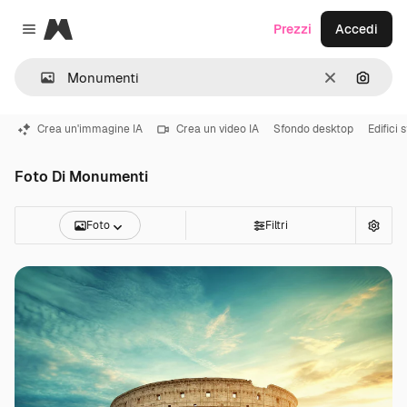
Magnific
Prezzi
Accedi
Close menu
Cancella
Cerca 
Crea un'immagine IA
Crea un video IA
Sfondo desktop
Edifici 
Foto Di Monumenti
Foto
Filtri