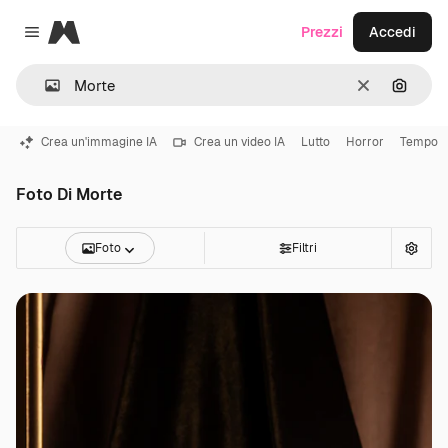
Magnific
Prezzi
Accedi
Close menu
Cancella
Cerca 
Crea un'immagine IA
Crea un video IA
Lutto
Horror
Tempo
Foto Di Morte
Foto
Filtri