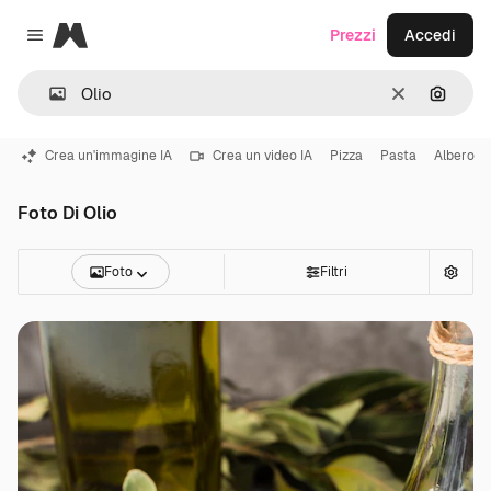
Magnific
Prezzi
Accedi
Close menu
Cancella
Cerca 
Crea un'immagine IA
Crea un video IA
Pizza
Pasta
Albero
Foto Di Olio
Foto
Filtri