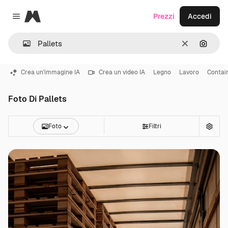
Magnific
Prezzi
Accedi
Close menu
Cancella
Cerca 
Crea un'immagine IA
Crea un video IA
Legno
Lavoro
Contai
Foto Di Pallets
Foto
Filtri