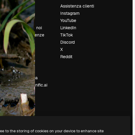
Prezzi
Assistenza clienti
Chi siamo
Instagram
Recensioni
YouTube
Lavora con noi
LinkedIn
Cerca tendenze
TikTok
Blog
Discord
Eventi
X
Slidesgo
Reddit
e
Vendi i tuoi
contenuti
Sala stampa
Cerchi magnific.ai
ree to the storing of cookies on your device to enhance site