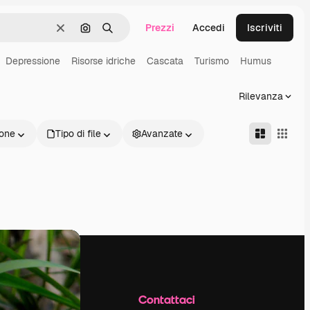
Prezzi
Accedi
Iscriviti
Cancella
Cerca per immagine
Ricerca
Depressione
Risorse idriche
Cascata
Turismo
Humus
Rilevanza
one
Tipo di file
Avanzate
Azienda
Contattaci