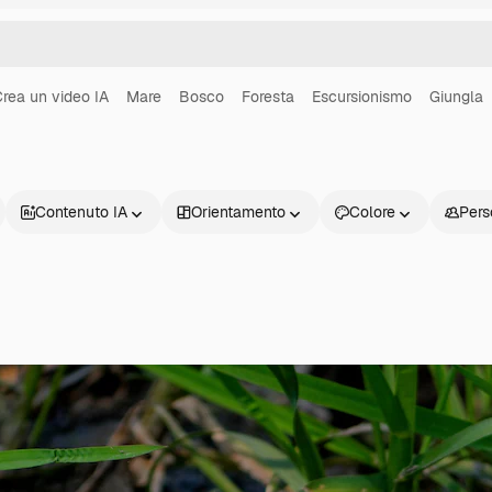
rea un video IA
Mare
Bosco
Foresta
Escursionismo
Giungla
Contenuto IA
Orientamento
Colore
Pers
Prodotti
Inizia