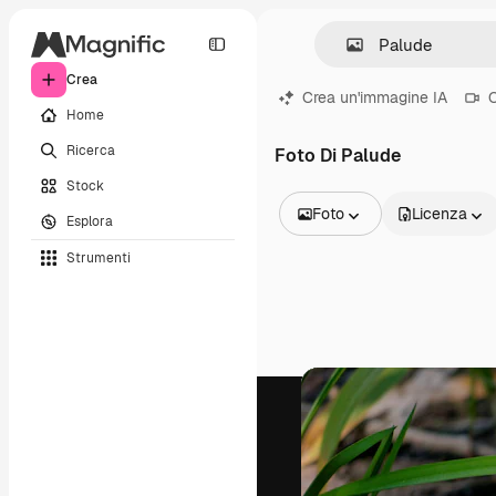
Crea
Crea un'immagine IA
C
Home
Ricerca
Foto Di Palude
Stock
Foto
Licenza
Esplora
Tutte le immagini
Strumenti
Vettori
Illustrazioni
Foto
PSD
Modelli
Mockup
Video
Clip video
Motion graphic
Modelli di video
Icone
Modelli 3D
Font