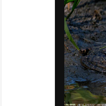
La piattaforma c
migliori lavori. 
creativi, impres
Italiano
Copyright © 2010