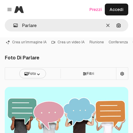
Magnific
Prezzi
Accedi
Close menu
Cancella
Cerca 
Crea un'immagine IA
Crea un video IA
Riunione
Conferenza
Foto Di Parlare
Foto
Filtri