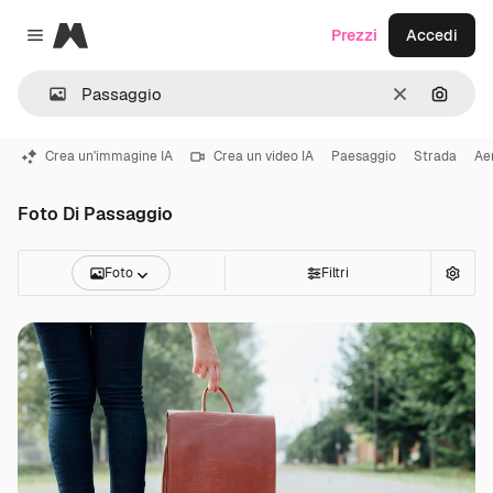
Magnific
Prezzi
Accedi
Close menu
Cancella
Cerca 
Crea un'immagine IA
Crea un video IA
Paesaggio
Strada
Ae
Foto Di Passaggio
Foto
Filtri