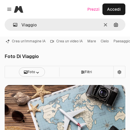
Magnific
Prezzi
Accedi
Close menu
Cancella
Cerca 
Crea un'immagine IA
Crea un video IA
Mare
Cielo
Paesaggi
Foto Di Viaggio
Foto
Filtri