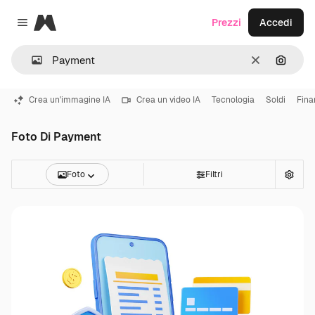
Magnific
Prezzi
Accedi
Close menu
Cancella
Cerca 
Crea un'immagine IA
Crea un video IA
Tecnologia
Soldi
Fina
Foto Di Payment
Foto
Filtri