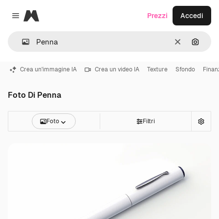
Magnific
Prezzi
Accedi
Close menu
Cancella
Cerca 
Crea un'immagine IA
Crea un video IA
Texture
Sfondo
Finan
Foto Di Penna
Foto
Filtri