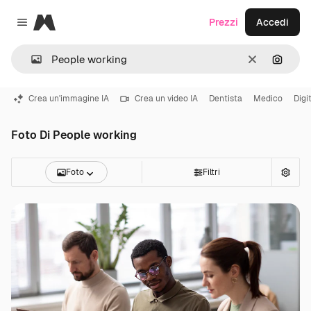
Magnific
Prezzi
Accedi
Close menu
Cancella
Cerca 
Crea un'immagine IA
Crea un video IA
Dentista
Medico
Digi
Foto Di People working
Foto
Filtri