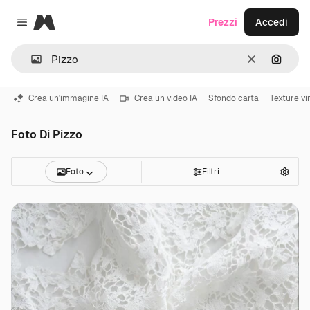
Magnific
Prezzi
Accedi
Close menu
Cancella
Cerca 
Crea un'immagine IA
Crea un video IA
Sfondo carta
Texture vi
Foto Di Pizzo
Foto
Filtri