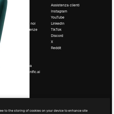
Prezzi
Assistenza clienti
Chi siamo
Instagram
Recensioni
YouTube
Lavora con noi
LinkedIn
Cerca tendenze
TikTok
Blog
Discord
Eventi
X
Slidesgo
Reddit
e
Vendi i tuoi
contenuti
Sala stampa
Cerchi magnific.ai
ree to the storing of cookies on your device to enhance site