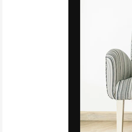
La piattaforma c
migliori lavori. 
creativi, impres
Italiano
Copyright © 2010