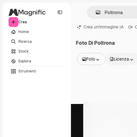
Crea
Crea un'immagine IA
C
Home
Ricerca
Foto Di Poltrona
Stock
Foto
Licenza
Esplora
Tutte le immagini
Strumenti
Vettori
Illustrazioni
Foto
PSD
Modelli
Mockup
Video
Clip video
Motion graphic
Modelli di video
Icone
Modelli 3D
Font