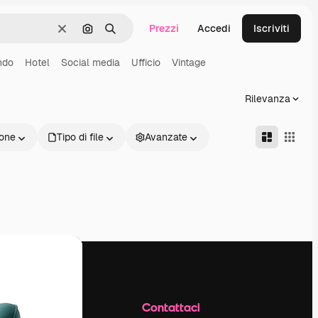
Prezzi
Accedi
Iscriviti
Cancella
Cerca per immagine
Ricerca
ndo
Hotel
Social media
Ufficio
Vintage
Rilevanza
one
Tipo di file
Avanzate
Azienda
Contattaci