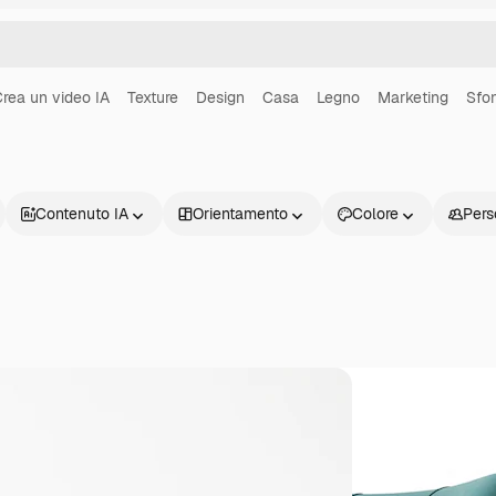
rea un video IA
Texture
Design
Casa
Legno
Marketing
Sfo
Contenuto IA
Orientamento
Colore
Pers
Prodotti
Inizia