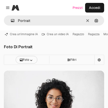
Magnific
Prezzi
Accedi
Close menu
Cancella
Cerca 
Crea un'immagine IA
Crea un video IA
Ragazzo
Ragazza
Mo
Foto Di Portrait
Foto
Filtri