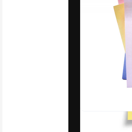
La piattaforma c
migliori lavori. 
creativi, impres
Italiano
Copyright © 2010