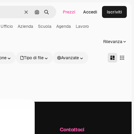
Prezzi
Accedi
Iscriviti
Cancella
Cerca per immagine
Ricerca
Ufficio
Azienda
Scuola
Agenda
Lavoro
Rilevanza
one
Tipo di file
Avanzate
Azienda
Contattaci