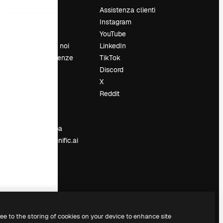
Prezzi
Assistenza clienti
Chi siamo
Instagram
Recensioni
YouTube
Lavora con noi
LinkedIn
Cerca tendenze
TikTok
Blog
Discord
Eventi
X
Slidesgo
Reddit
e
Vendi i tuoi
contenuti
Sala stampa
Cerchi magnific.ai
ree to the storing of cookies on your device to enhance site