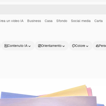
rea un video IA
Business
Casa
Sfondo
Social media
Carta
Contenuto IA
Orientamento
Colore
Pers
Prodotti
Inizia