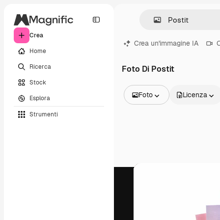
Crea
Crea un'immagine IA
C
Home
Ricerca
Foto Di Postit
Stock
Foto
Licenza
Esplora
Tutte le immagini
Strumenti
Vettori
Illustrazioni
Foto
PSD
Modelli
Mockup
Video
Clip video
Motion graphic
Modelli di video
Icone
Modelli 3D
Font