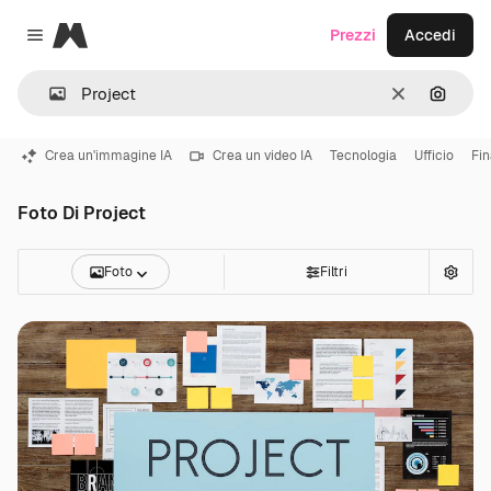
Magnific
Prezzi
Accedi
Close menu
Cancella
Cerca 
Crea un'immagine IA
Crea un video IA
Tecnologia
Ufficio
Fi
Foto Di Project
Foto
Filtri