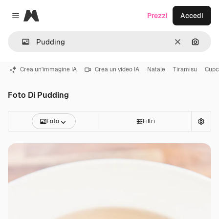
Magnific
Prezzi
Accedi
Close menu
Cancella
Cerca 
Crea un'immagine IA
Crea un video IA
Natale
Tiramisu
Cupc
Foto Di Pudding
Foto
Filtri