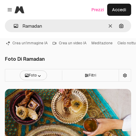
Magnific
Prezzi
Accedi
Close menu
Cancella
Cerca 
Crea un'immagine IA
Crea un video IA
Meditazione
Cielo nott
Foto Di Ramadan
Foto
Filtri