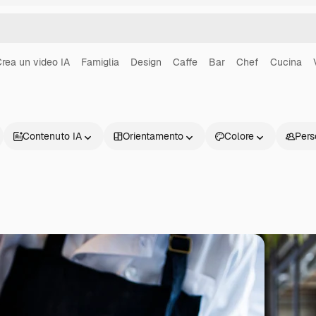
rea un video IA
Famiglia
Design
Caffe
Bar
Chef
Cucina
Contenuto IA
Orientamento
Colore
Pers
Prodotti
Inizia