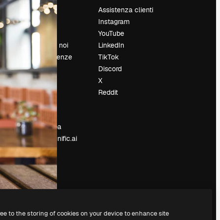
Prezzi
Assistenza clienti
Chi siamo
Instagram
Recensioni
YouTube
Lavora con noi
LinkedIn
Cerca tendenze
TikTok
Blog
Discord
Eventi
X
Slidesgo
Reddit
e
Vendi i tuoi
contenuti
Sala stampa
Cerchi magnific.ai
ree to the storing of cookies on your device to enhance site