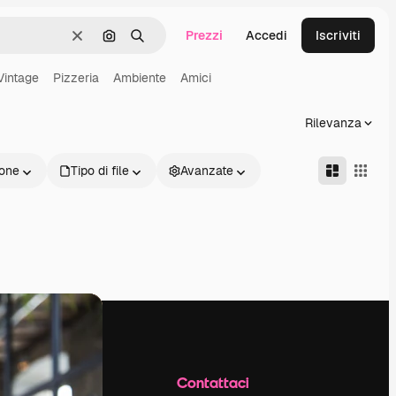
Prezzi
Accedi
Iscriviti
Cancella
Cerca per immagine
Ricerca
Vintage
Pizzeria
Ambiente
Amici
Rilevanza
one
Tipo di file
Avanzate
Azienda
Contattaci