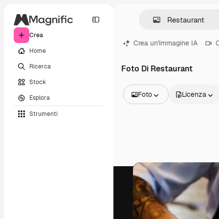
Crea
Crea un'immagine IA
C
Home
Ricerca
Foto Di Restaurant
Stock
Foto
Licenza
Esplora
Tutte le immagini
Strumenti
Vettori
Illustrazioni
Foto
PSD
Modelli
Mockup
Video
Clip video
Motion graphic
Modelli di video
Icone
Modelli 3D
Font