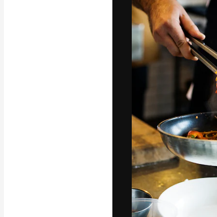
La piattaforma c
migliori lavori. 
creativi, impres
Italiano
Copyright © 2010