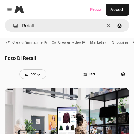
Magnific
Prezzi
Accedi
Close menu
Cancella
Cerca 
Crea un'immagine IA
Crea un video IA
Marketing
Shopping
Foto Di Retail
Foto
Filtri