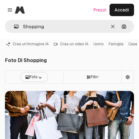
Magnific
Prezzi
Accedi
Close menu
Cancella
Cerca 
Crea un'immagine IA
Crea un video IA
Uomo
Famiglia
Casa
Foto Di Shopping
Foto
Filtri