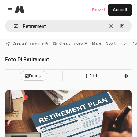
Magnific
Prezzi
Accedi
Close menu
Cancella
Cerca 
Crea un'immagine IA
Crea un video IA
Mare
Sport
Fiori
Y
Foto Di Retirement
Foto
Filtri