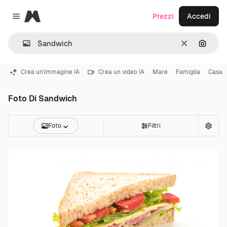
Magnific
Prezzi
Accedi
Close menu
Cancella
Cerca 
Crea un'immagine IA
Crea un video IA
Mare
Famiglia
Casa
Foto Di Sandwich
Foto
Filtri