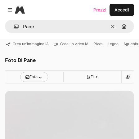
Magnific
Prezzi
Accedi
Close menu
Cancella
Cerca 
Crea un'immagine IA
Crea un video IA
Pizza
Legno
Agricolt
Foto Di Pane
Foto
Filtri