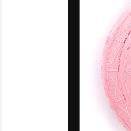
La piattaforma c
migliori lavori. 
creativi, impres
Italiano
Copyright © 2010