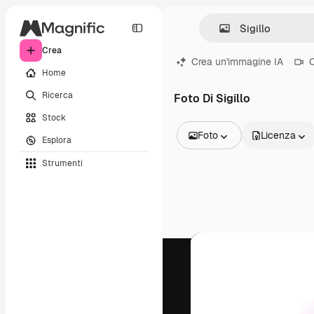
Crea
Crea un'immagine IA
C
Home
Ricerca
Foto Di Sigillo
Stock
Foto
Licenza
Esplora
Tutte le immagini
Strumenti
Vettori
Illustrazioni
Foto
PSD
Modelli
Mockup
Video
Clip video
Motion graphic
Modelli di video
Icone
Modelli 3D
Font