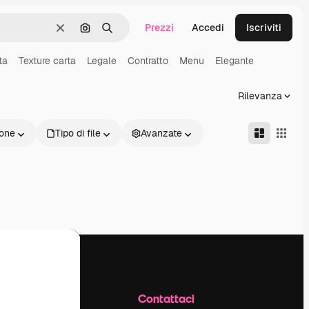
Prezzi
Accedi
Iscriviti
Cancella
Cerca per immagine
Ricerca
ta
Texture carta
Legale
Contratto
Menu
Elegante
Rilevanza
one
Tipo di file
Avanzate
Azienda
Contattaci