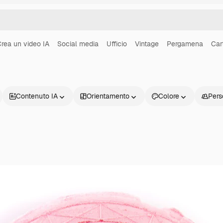
rea un video IA
Social media
Ufficio
Vintage
Pergamena
Car
Contenuto IA
Orientamento
Colore
Pers
Prodotti
Inizia