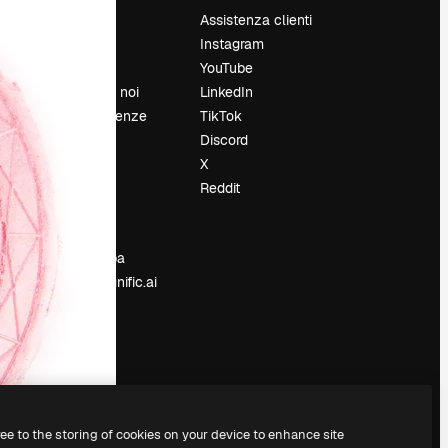
Prezzi
Assistenza clienti
Chi siamo
Instagram
Recensioni
YouTube
Lavora con noi
LinkedIn
Cerca tendenze
TikTok
Blog
Discord
Eventi
X
Slidesgo
Reddit
e
Vendi i tuoi
contenuti
Sala stampa
Cerchi magnific.ai
ree to the storing of cookies on your device to enhance site