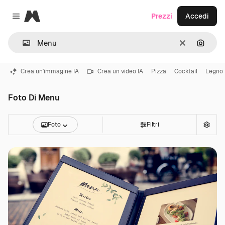
Magnific
Prezzi
Accedi
Close menu
Cancella
Cerca 
Crea un'immagine IA
Crea un video IA
Pizza
Cocktail
Legno
Foto Di Menu
Foto
Filtri