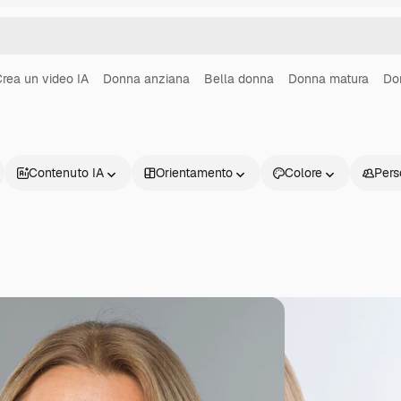
rea un video IA
Donna anziana
Bella donna
Donna matura
Do
Contenuto IA
Orientamento
Colore
Pers
Prodotti
Inizia