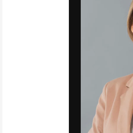
La piattaforma c
migliori lavori. 
creativi, impres
Italiano
Copyright © 2010