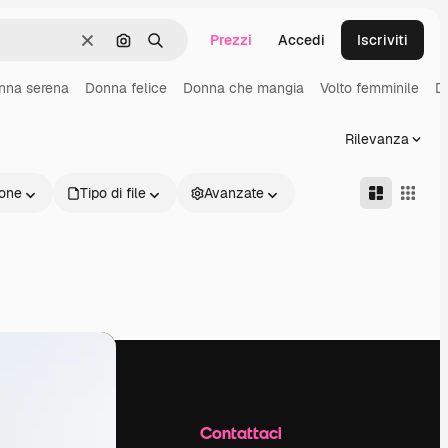
Prezzi
Accedi
Iscriviti
Cancella
Cerca per immagine
Ricerca
nna serena
Donna felice
Donna che mangia
Volto femminile
D
Rilevanza
one
Tipo di file
Avanzate
Azienda
Contattaci