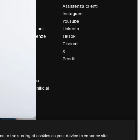
Prezzi
Assistenza clienti
Chi siamo
Instagram
Recensioni
YouTube
Lavora con noi
LinkedIn
Cerca tendenze
TikTok
Blog
Discord
Eventi
X
Slidesgo
Reddit
e
Vendi i tuoi
contenuti
Sala stampa
Cerchi magnific.ai
ree to the storing of cookies on your device to enhance site