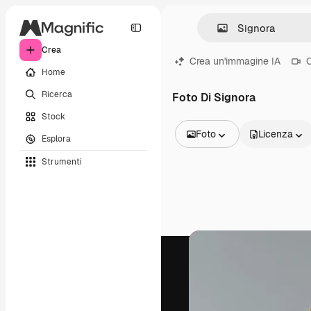
Crea
Crea un'immagine IA
C
Home
Ricerca
Foto Di Signora
Stock
Foto
Licenza
Esplora
Tutte le immagini
Strumenti
Vettori
Illustrazioni
Foto
PSD
Modelli
Mockup
Video
Clip video
Motion graphic
Modelli di video
Icone
Modelli 3D
Font