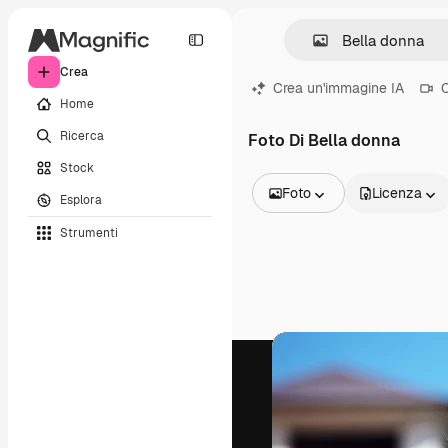
Crea
Crea un'immagine IA
C
Home
Ricerca
Foto Di Bella donna
Stock
Foto
Licenza
Esplora
Tutte le immagini
Strumenti
Vettori
Illustrazioni
Foto
PSD
Modelli
Mockup
Video
Clip video
Motion graphic
Modelli di video
Icone
Modelli 3D
Font