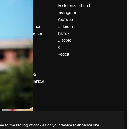
Prezzi
Assistenza clienti
Chi siamo
Instagram
Recensioni
YouTube
Lavora con noi
LinkedIn
Cerca tendenze
TikTok
Blog
Discord
Eventi
X
Slidesgo
Reddit
e
Vendi i tuoi
contenuti
Sala stampa
Cerchi magnific.ai
ree to the storing of cookies on your device to enhance site