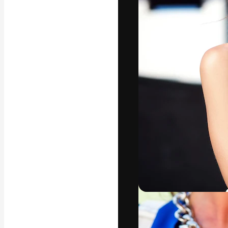
La piattaforma c
migliori lavori. 
creativi, impres
Italiano
Copyright © 2010