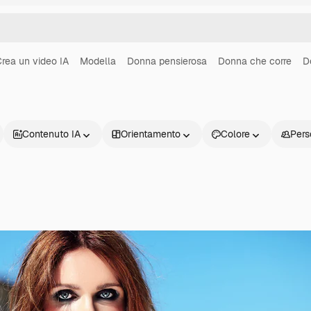
rea un video IA
Modella
Donna pensierosa
Donna che corre
D
Contenuto IA
Orientamento
Colore
Pers
Prodotti
Inizia