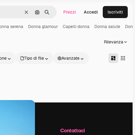
Prezzi
Accedi
Iscriviti
Cancella
Cerca per immagine
Ricerca
onna serena
Donna glamour
Capelli donna
Donna salute
Donn
Rilevanza
one
Tipo di file
Avanzate
Azienda
Contattaci