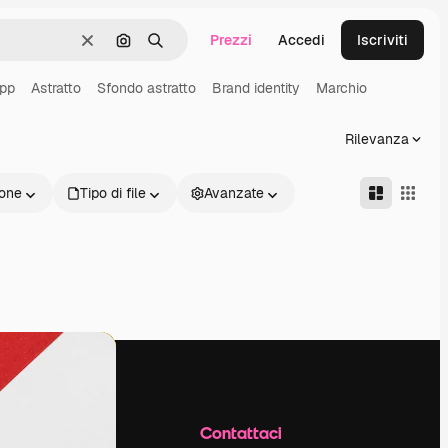
Prezzi
Accedi
Iscriviti
Cancella
Cerca per immagine
Ricerca
pp
Astratto
Sfondo astratto
Brand identity
Marchio
Rilevanza
one
Tipo di file
Avanzate
Azienda
Contattaci