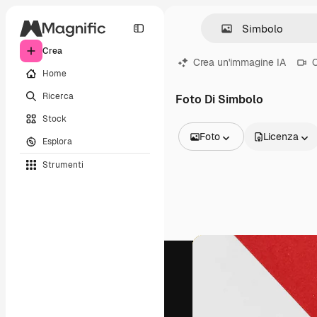
Crea
Crea un'immagine IA
C
Home
Ricerca
Foto Di Simbolo
Stock
Foto
Licenza
Esplora
Tutte le immagini
Strumenti
Vettori
Illustrazioni
Foto
PSD
Modelli
Mockup
Video
Clip video
Motion graphic
Modelli di video
Icone
Modelli 3D
Font