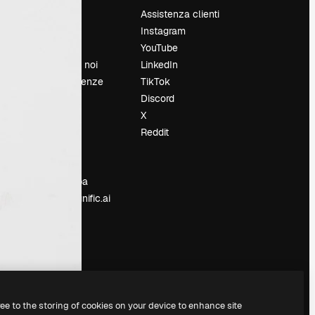
Prezzi
Assistenza clienti
Chi siamo
Instagram
Recensioni
YouTube
Lavora con noi
LinkedIn
Cerca tendenze
TikTok
Blog
Discord
Eventi
X
Slidesgo
Reddit
e
Vendi i tuoi
contenuti
Sala stampa
Cerchi magnific.ai
ree to the storing of cookies on your device to enhance site