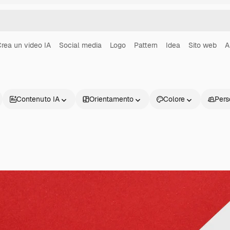
rea un video IA
Social media
Logo
Pattern
Idea
Sito web
A
Contenuto IA
Orientamento
Colore
Pers
Prodotti
Inizia