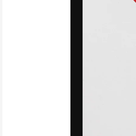
La piattaforma c
migliori lavori. 
creativi, impres
Italiano
Copyright © 2010