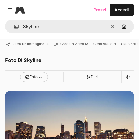
Magnific
Prezzi
Accedi
Close menu
Cancella
Cerca 
Crea un'immagine IA
Crea un video IA
Cielo stellato
Cielo nott
Foto Di Skyline
Foto
Filtri