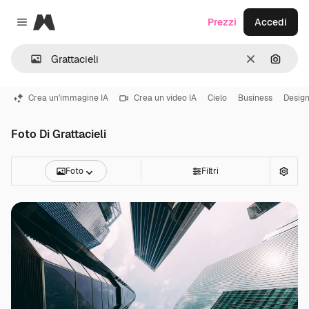
Magnific
Prezzi
Accedi
Close menu
Cancella
Cerca 
Crea un'immagine IA
Crea un video IA
Cielo
Business
Desig
Foto Di Grattacieli
Foto
Filtri