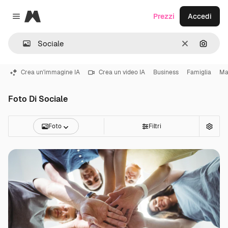
Magnific
Prezzi
Accedi
Close menu
Cancella
Cerca 
Crea un'immagine IA
Crea un video IA
Business
Famiglia
Ma
Foto Di Sociale
Foto
Filtri