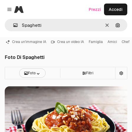
Magnific
Prezzi
Accedi
Close menu
Cancella
Cerca 
Crea un'immagine IA
Crea un video IA
Famiglia
Amici
Chef
Foto Di Spaghetti
Foto
Filtri