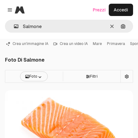
Magnific
Prezzi
Accedi
Close menu
Cancella
Cerca 
Crea un'immagine IA
Crea un video IA
Mare
Primavera
Spor
Foto Di Salmone
Foto
Filtri