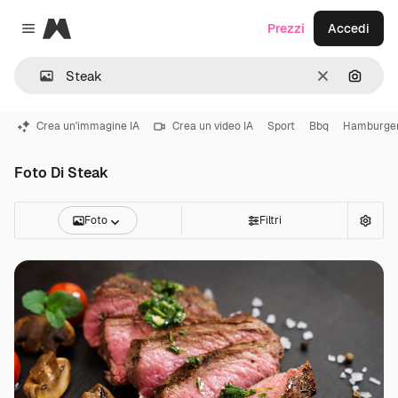
Magnific
Prezzi
Accedi
Close menu
Cancella
Cerca 
Crea un'immagine IA
Crea un video IA
Sport
Bbq
Hamburge
Foto Di Steak
Foto
Filtri