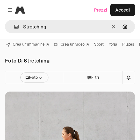
Magnific
Prezzi
Accedi
Close menu
Cancella
Cerca 
Crea un'immagine IA
Crea un video IA
Sport
Yoga
Pilates
Foto Di Stretching
Foto
Filtri