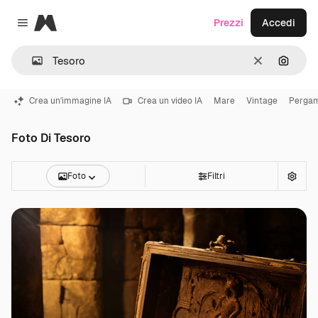
Magnific
Prezzi
Accedi
Close menu
Cancella
Cerca 
Crea un'immagine IA
Crea un video IA
Mare
Vintage
Perga
Foto Di Tesoro
Foto
Filtri