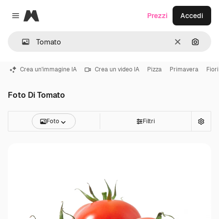
Magnific
Prezzi
Accedi
Close menu
Cancella
Cerca 
Crea un'immagine IA
Crea un video IA
Pizza
Primavera
Fiori
Foto Di Tomato
Foto
Filtri