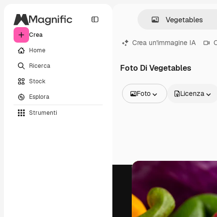
Crea
Crea un'immagine IA
C
Home
Ricerca
Foto Di Vegetables
Stock
Foto
Licenza
Esplora
Tutte le immagini
Strumenti
Vettori
Illustrazioni
Foto
PSD
Modelli
Mockup
Video
Clip video
Motion graphic
Modelli di video
Icone
Modelli 3D
Font