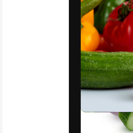
La piattaforma c
migliori lavori. 
creativi, impres
Italiano
Copyright © 2010