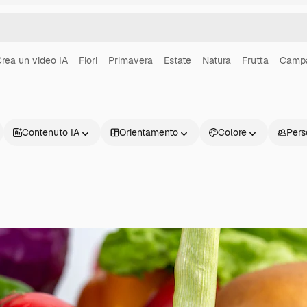
rea un video IA
Fiori
Primavera
Estate
Natura
Frutta
Camp
Contenuto IA
Orientamento
Colore
Pers
Prodotti
Inizia