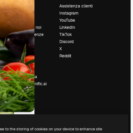
Prezzi
Assistenza clienti
Chi siamo
Instagram
Recensioni
YouTube
Lavora con noi
LinkedIn
Cerca tendenze
TikTok
Blog
Discord
Eventi
X
Slidesgo
Reddit
e
Vendi i tuoi
contenuti
Sala stampa
Cerchi magnific.ai
ree to the storing of cookies on your device to enhance site