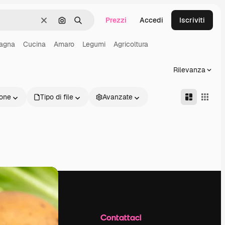
Prezzi
Accedi
Iscriviti
Cancella
Cerca per immagine
Ricerca
agna
Cucina
Amaro
Legumi
Agricoltura
Rilevanza
one
Tipo di file
Avanzate
Azienda
Contattaci