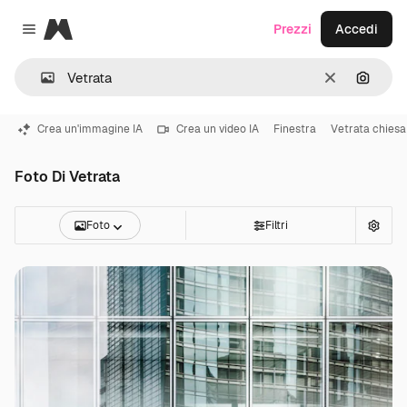
Magnific
Prezzi
Accedi
Close menu
Cancella
Cerca 
Crea un'immagine IA
Crea un video IA
Finestra
Vetrata chiesa
Foto Di Vetrata
Foto
Filtri