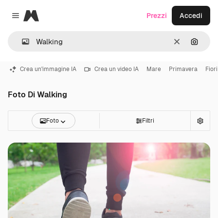
Magnific
Prezzi
Accedi
Close menu
Cancella
Cerca 
Crea un'immagine IA
Crea un video IA
Mare
Primavera
Fiori
Foto Di Walking
Foto
Filtri