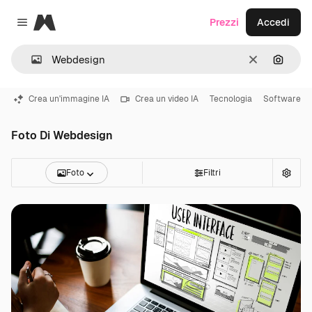
Magnific
Prezzi
Accedi
Close menu
Cancella
Cerca 
Crea un'immagine IA
Crea un video IA
Tecnologia
Software
Foto Di Webdesign
Foto
Filtri